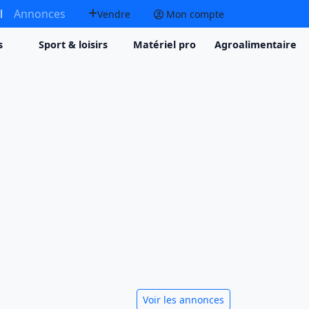
l
Annonces
Vendre
Mon compte
s
Sport & loisirs
Matériel pro
Agroalimentaire
Voir les annonces