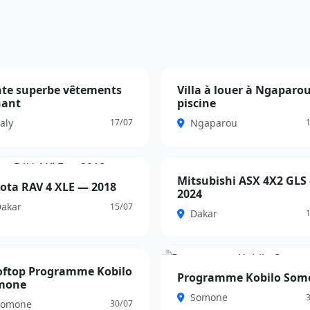
te superbe vêtements
Villa à louer à Ngaparou
VIP
nant
piscine
cier
650 000 FCFA
aly
Ngaparou
17/07
Mitsubishi ASX 4X2 GLS
VIP
ota RAV 4 XLE — 2018
2024
16 900 000 FCFA
 000 FCFA
akar
15/07
Dakar
oftop Programme Kobilo
st
Boost
Programme Kobilo Som
mone
0 000 FCFA
40 000 000 FCFA
Somone
omone
30/07