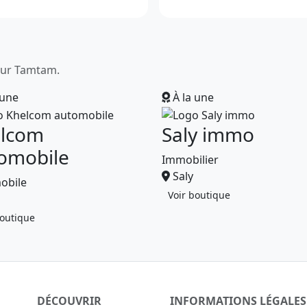
sur Tamtam.
 une
À la une
lcom
Saly immo
omobile
Immobilier
Saly
obile
Voir boutique
boutique
DÉCOUVRIR
INFORMATIONS LÉGALES