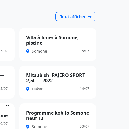
Tout afficher
,
Villa à louer à Somone,
VIP
piscine
650 000 FCFA
Somone
15/07
15/07
 —
Mitsubishi PAJERO SPORT
VIP
2,5L — 2022
14 000 000 FCFA
Dakar
14/07
14/07
Programme kobilo Somone
Boost
one
neuf T2
40 000 000 FCFA
30/07
Somone
30/07