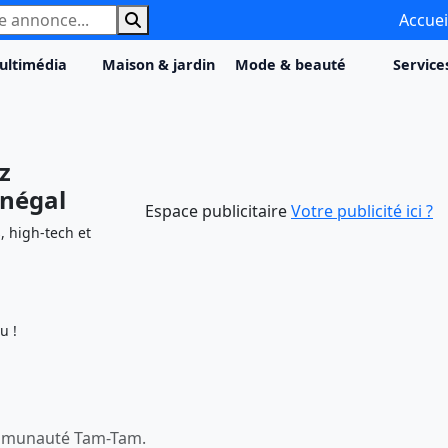
e annonce
Accuei
ultimédia
Maison & jardin
Mode & beauté
Service
z
énégal
Espace publicitaire
Votre publicité ici ?
, high-tech et
u !
communauté Tam-Tam.