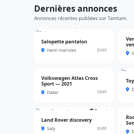
Dernières annonces
Annonces récentes publiées sur Tamtam.
Ven
VIP
VIP
Salopette pantalon
ve
À négo
11 000 FCFA
Hann maristes
31/07
S
Volkswagen Atlas Cross
VIP
VIP
Toy
Sport — 2021
23 000 000 FCFA
13 500
D
Dakar
15/07
Boost
Ro
Boo
20 000 000 FCFA
Land Rover discovery
So
139 00
Saly
31/07
S