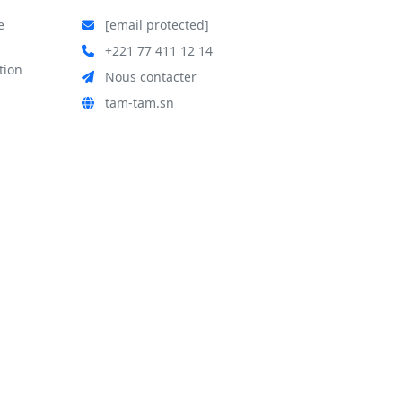
e
[email protected]
+221 77 411 12 14
tion
Nous contacter
tam-tam.sn